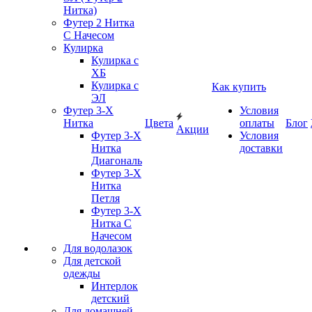
Нитка)
Футер 2 Нитка
С Начесом
Кулирка
Кулирка с
ХБ
Кулирка с
Как купить
ЭЛ
Футер 3-Х
Условия
Нитка
Цвета
оплаты
Блог
Акции
Футер 3-Х
Условия
Нитка
доставки
Диагональ
Футер 3-Х
Нитка
Петля
Футер 3-Х
Нитка С
Начесом
Для водолазок
Для детской
одежды
Интерлок
детский
Для домашней