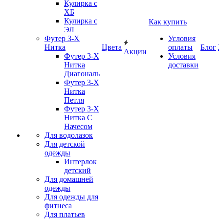
Кулирка с
ХБ
Кулирка с
Как купить
ЭЛ
Футер 3-Х
Условия
Нитка
Цвета
оплаты
Блог
Акции
Футер 3-Х
Условия
Нитка
доставки
Диагональ
Футер 3-Х
Нитка
Петля
Футер 3-Х
Нитка С
Начесом
Для водолазок
Для детской
одежды
Интерлок
детский
Для домашней
одежды
Для одежды для
фитнеса
Для платьев