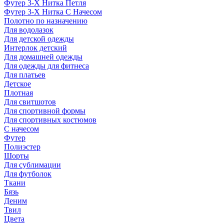
Футер 3-Х Нитка Петля
Футер 3-Х Нитка С Начесом
Полотно по назначению
Для водолазок
Для детской одежды
Интерлок детский
Для домашней одежды
Для одежды для фитнеса
Для платьев
Детское
Плотная
Для свитшотов
Для спортивной формы
Для спортивных костюмов
С начесом
Футер
Полиэстер
Шорты
Для сублимации
Для футболок
Ткани
Бязь
Деним
Твил
Цвета