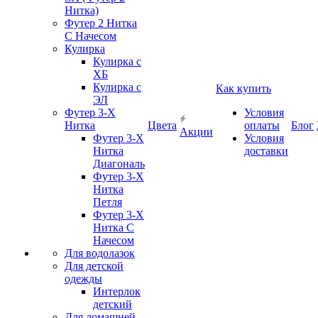
Нитка)
Футер 2 Нитка
С Начесом
Кулирка
Кулирка с
ХБ
Кулирка с
Как купить
ЭЛ
Футер 3-Х
Условия
Нитка
Цвета
оплаты
Блог
Акции
Футер 3-Х
Условия
Нитка
доставки
Диагональ
Футер 3-Х
Нитка
Петля
Футер 3-Х
Нитка С
Начесом
Для водолазок
Для детской
одежды
Интерлок
детский
Для домашней