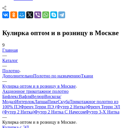
Кулирка оптом и в розницу в Москве
9
Главная
—
Каталог
—
Полотно
Дополнительно
Полотно по назначению
Ткани
—
Кулирка оптом и в розницу в Москве
Акционное трикотажное полотно
Бифлекс
Вафля
Велюр
Вискоза/
Модал
Интерлок
Лапша
Пике
Скуба
Трикотажное полотно из
100% ПЭ
Френч Терри ПЭ (Футер 2 Нитка)
Френч Терри ЭЛ
(Футер 2 Нитка)
Футер 2 Нитка С Начесом
Футер 3-Х Нитка
—
Кулирка оптом и в розницу в Москве
Кулирка с ЭЛ