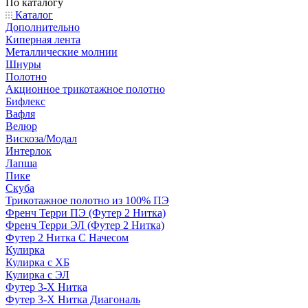
По каталогу
Каталог
Дополнительно
Киперная лента
Металлические молнии
Шнуры
Полотно
Акционное трикотажное полотно
Бифлекс
Вафля
Велюр
Вискоза/Модал
Интерлок
Лапша
Пике
Скуба
Трикотажное полотно из 100% ПЭ
Френч Терри ПЭ (Футер 2 Нитка)
Френч Терри ЭЛ (Футер 2 Нитка)
Футер 2 Нитка С Начесом
Кулирка
Кулирка с ХБ
Кулирка с ЭЛ
Футер 3-Х Нитка
Футер 3-Х Нитка Диагональ