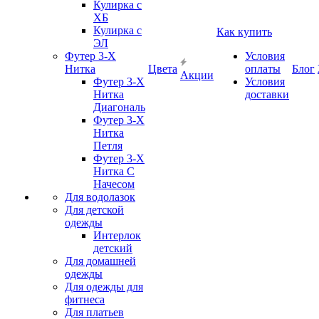
Кулирка с
ХБ
Кулирка с
Как купить
ЭЛ
Футер 3-Х
Условия
Нитка
Цвета
оплаты
Блог
Акции
Футер 3-Х
Условия
Нитка
доставки
Диагональ
Футер 3-Х
Нитка
Петля
Футер 3-Х
Нитка С
Начесом
Для водолазок
Для детской
одежды
Интерлок
детский
Для домашней
одежды
Для одежды для
фитнеса
Для платьев