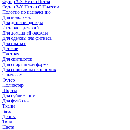
Футер 3-Х Нитка Петля
Футер 3-Х Нитка С Начесом
Полотно по назначению
Для водолазок
Для детской одежды
Интерлок детский
Для домашней одежды
Для одежды для фитнеса
Для платьев
Детское
Плотная
Для свитшотов
Для спортивной формы
Для спортивных костюмов
С начесом
Футер
Полиэстер
Шорты
Для сублимации
Для футболок
Ткани
Бязь
Деним
Твил
Цвета