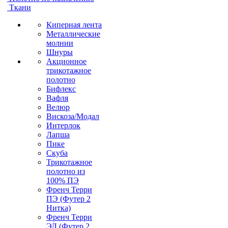
Ткани
Киперная лента
Металлические
молнии
Шнуры
Акционное
трикотажное
полотно
Бифлекс
Вафля
Велюр
Вискоза/Модал
Интерлок
Лапша
Пике
Скуба
Трикотажное
полотно из
100% ПЭ
Френч Терри
ПЭ (Футер 2
Нитка)
Френч Терри
ЭЛ (Футер 2