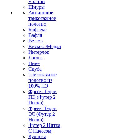
молнии
Шнуры
Акционное
трикотажное
полотно
Бифлекс
Вафля
Велюр
Вискоза/Модал
Интерлок
Лапша
Пике
Скуба
Трикотажное
полотно из
100% ПЭ
Френч Терри
ПЭ (Футер 2
Нитка)
Френч Терри
ЭЛ (Футер 2
Нитка)
Футер 2 Нитка
С Начесом
Кулирка