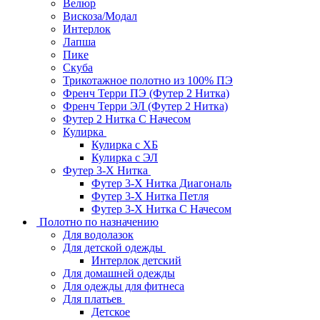
Велюр
Вискоза/Модал
Интерлок
Лапша
Пике
Скуба
Трикотажное полотно из 100% ПЭ
Френч Терри ПЭ (Футер 2 Нитка)
Френч Терри ЭЛ (Футер 2 Нитка)
Футер 2 Нитка С Начесом
Кулирка
Кулирка с ХБ
Кулирка с ЭЛ
Футер 3-Х Нитка
Футер 3-Х Нитка Диагональ
Футер 3-Х Нитка Петля
Футер 3-Х Нитка С Начесом
Полотно по назначению
Для водолазок
Для детской одежды
Интерлок детский
Для домашней одежды
Для одежды для фитнеса
Для платьев
Детское