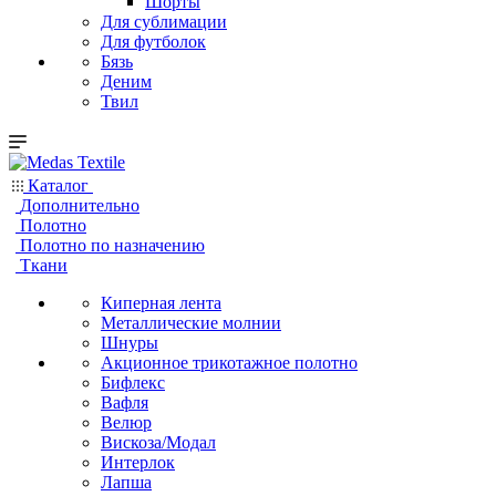
Шорты
Для сублимации
Для футболок
Бязь
Деним
Твил
Каталог
Дополнительно
Полотно
Полотно по назначению
Ткани
Киперная лента
Металлические молнии
Шнуры
Акционное трикотажное полотно
Бифлекс
Вафля
Велюр
Вискоза/Модал
Интерлок
Лапша