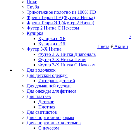
Пике
Скуба
Трикотажное полотно из 100% ПЭ
Френч Терри ПЭ (Футер 2 Нитка)
Френч Терри ЭЛ (Футер 2 Нитка)
Футер 2 Нитка С Начесом
Кулирка
Кулирка с ХБ
Кулирка с ЭЛ
Цвета
Акции
Футер 3-Х Нитка
Футер 3-Х Нитка Диагональ
Футер 3-Х Нитка Петля
Футер 3-Х Нитка С Начесом
Для водолазок
Для детской одежды
Интерлок детский
Для домашней одежды
Для одежды для фитнеса
Для платьев
Детское
Плотная
Для свитшотов
Для спортивной формы
Для спортивных костюмов
С начесом