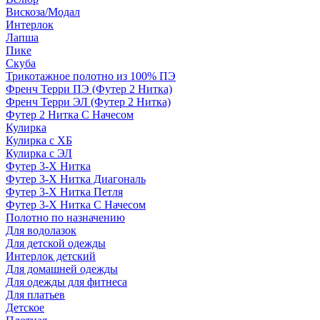
Вискоза/Модал
Интерлок
Лапша
Пике
Скуба
Трикотажное полотно из 100% ПЭ
Френч Терри ПЭ (Футер 2 Нитка)
Френч Терри ЭЛ (Футер 2 Нитка)
Футер 2 Нитка С Начесом
Кулирка
Кулирка с ХБ
Кулирка с ЭЛ
Футер 3-Х Нитка
Футер 3-Х Нитка Диагональ
Футер 3-Х Нитка Петля
Футер 3-Х Нитка С Начесом
Полотно по назначению
Для водолазок
Для детской одежды
Интерлок детский
Для домашней одежды
Для одежды для фитнеса
Для платьев
Детское