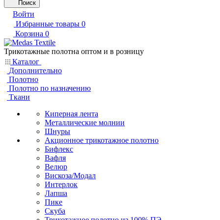
Поиск
Войти
Избранные товары
0
Корзина
0
Трикотажные полотна оптом и в розницу
Каталог
Дополнительно
Полотно
Полотно по назначению
Ткани
Киперная лента
Металлические молнии
Шнуры
Акционное трикотажное полотно
Бифлекс
Вафля
Велюр
Вискоза/Модал
Интерлок
Лапша
Пике
Скуба
Трикотажное полотно из 100% ПЭ