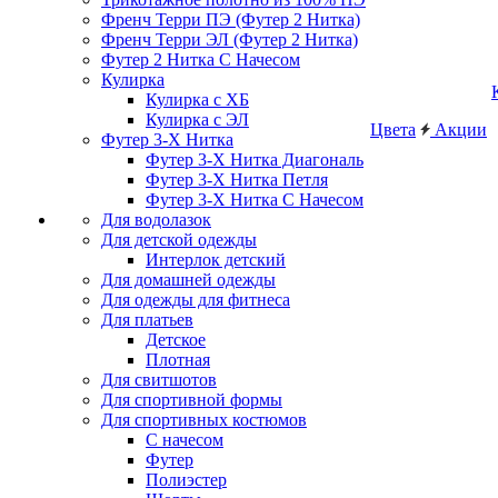
Френч Терри ПЭ (Футер 2 Нитка)
Френч Терри ЭЛ (Футер 2 Нитка)
Футер 2 Нитка С Начесом
Кулирка
Кулирка с ХБ
Кулирка с ЭЛ
Цвета
Акции
Футер 3-Х Нитка
Футер 3-Х Нитка Диагональ
Футер 3-Х Нитка Петля
Футер 3-Х Нитка С Начесом
Для водолазок
Для детской одежды
Интерлок детский
Для домашней одежды
Для одежды для фитнеса
Для платьев
Детское
Плотная
Для свитшотов
Для спортивной формы
Для спортивных костюмов
С начесом
Футер
Полиэстер