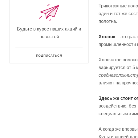
Трикотажные поло
один и тот же сос
полотна.
Будьте в курсе наших акций и
новостей
Хлопок
– это рас
промышленности н
ПОДПИСАТЬСЯ
Хлопчатое волокно
варьируется от 5 
средневолокнист
влияют на прочнос
Здесь же стоит о
воздействию, без 
специальным хими
А когда же впервы
Культивацией хло