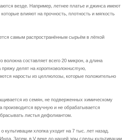
аются везде. Например, летнее платье и джинса имеют
 которые влияют на прочность, плотность и мягкость
ляется самым распространённым сырьём в лёгкой
 волокна составляет всего 20 микрон, а длина
а пряжу делят на
коротковолокнистую,
яются наросты из целлюлозы, которые положительно
ращивается из семян, не подверженных химическому
ка производится вручную и не обрабатывается
сбрасывать листья дефолиантом.
 культивации хлопка уходит на 7 тыс. лет назад.
Инда. Затем, в V веке до нашей эры следы культивации