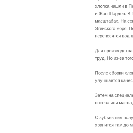
хлопка нашли в П
и Жан Шарден. В Р
масштабах. На се
Эгейского моря. П
переносятся водн
Для производства
труд. Но из-за то
После сборки хло
улучшается качест
Затем на специал
посева или масла,
С зубьев пил пол
хранится там до м