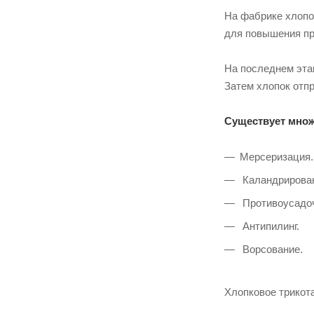
На фабрике хлопо
для повышения пр
На последнем эта
Затем хлопок отп
Существует множ
Мерсеризация.
Каландрирова
Противоусадоч
Антипилинг.
Ворсование.
Хлопковое трикот