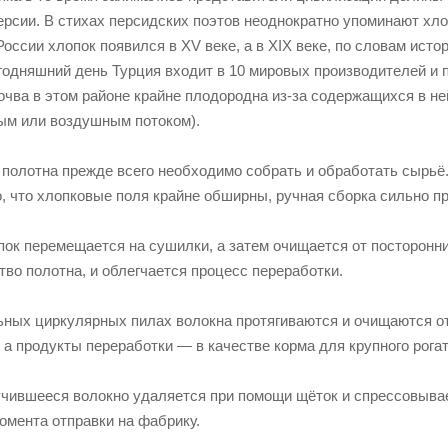
ерсии. В стихах персидских поэтов неоднократно упоминают хл
оссии хлопок появился в XV веке, а в XIX веке, по словам ист
годняшний день Турция входит в 10 мировых производителей и 
очва в этом районе крайне плодородна из-за содержащихся в не
ым или воздушным потоком).
 полотна прежде всего необходимо собрать и обработать сырьё.
го, что хлопковые поля крайне обширны, ручная сборка сильно п
пок перемещается на сушилки, а затем очищается от посторонн
во полотна, и облегчается процесс переработки.
ьных циркулярных пилах волокна протягиваются и очищаются от
 а продукты переработки — в качестве корма для крупного рогат
учившееся волокно удаляется при помощи щёток и спрессовывает
омента отправки на фабрику.