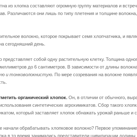
тна из хлопка составляют огромную группу материалов и встреч
тав. Различаются они лишь по типу плетения и толщине волокна,
тительное волокно, которое покрывает семя хлопчатника, и яв
а сегодняшний день.
 представляет собой одну растительную клетку. Толщина одного
миллиметров до 6 сантиметров. В зависимости от длины волокн
ую и тонковолокнистую.
По мере созревания на волокне появл
ть.
тметить органический хлопок.
Он, в отличии от обычного, вы
использования синтетических агрохимикатов. Сбор такого хлоп
катом, который заставляет хлопок обнажать урожай раньше и 
е начали обрабатывать хлопковое волокно? Первое упоминание о
пка в то время занимались представители цивилизации долины 