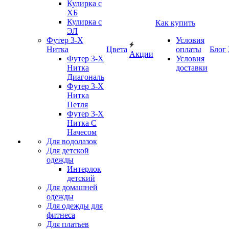
Кулирка с
ХБ
Кулирка с
Как купить
ЭЛ
Футер 3-Х
Условия
Нитка
Цвета
оплаты
Блог
Акции
Футер 3-Х
Условия
Нитка
доставки
Диагональ
Футер 3-Х
Нитка
Петля
Футер 3-Х
Нитка С
Начесом
Для водолазок
Для детской
одежды
Интерлок
детский
Для домашней
одежды
Для одежды для
фитнеса
Для платьев