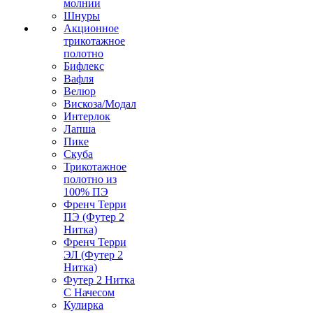
молнии
Шнуры
Акционное
трикотажное
полотно
Бифлекс
Вафля
Велюр
Вискоза/Модал
Интерлок
Лапша
Пике
Скуба
Трикотажное
полотно из
100% ПЭ
Френч Терри
ПЭ (Футер 2
Нитка)
Френч Терри
ЭЛ (Футер 2
Нитка)
Футер 2 Нитка
С Начесом
Кулирка