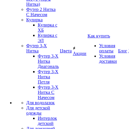
Нитка)
Футер 2 Нитка
С Начесом
Кулирка
Кулирка с
ХБ
Кулирка с
Как купить
ЭЛ
Футер 3-Х
Условия
Нитка
Цвета
оплаты
Блог
Акции
Футер 3-Х
Условия
Нитка
доставки
Диагональ
Футер 3-Х
Нитка
Петля
Футер 3-Х
Нитка С
Начесом
Для водолазок
Для детской
одежды
Интерлок
детский
Для домашней