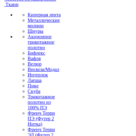
Ткани
Киперная лента
Металлические
молнии
Шнуры
Акционное
трикотажное
полотно
Бифлекс
Вафля
Велюр
Вискоза/Модал
Интерлок
Лапша
Пике
Скуба
Трикотажное
полотно из
100% ПЭ
Френч Терри
ПЭ (Футер 2
Нитка)
Френч Терри
ЭЛ (Футер 2