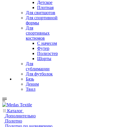
Детское
Плотная
Для свитшотов
Для спортивной
формы
Для
спортивных
костюмов
С начесом
Футер
Полиэстер
Шорты
Для
сублимации
Для футболок
Бязь
Деним
Твил
Каталог
Дополнительно
Полотно
Полотно по назначению