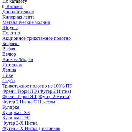
По каталогу
Каталог
Дополнительно
Киперная лента
Металлические молнии
Шнуры
Полотно
Акционное трикотажное полотно
Бифлекс
Вафля
Велюр
Вискоза/Модал
Интерлок
Лапша
Пике
Скуба
Трикотажное полотно из 100% ПЭ
Френч Терри ПЭ (Футер 2 Нитка)
Френч Терри ЭЛ (Футер 2 Нитка)
Футер 2 Нитка С Начесом
Кулирка
Кулирка с ХБ
Кулирка с ЭЛ
Футер 3-Х Нитка
Футер 3-Х Нитка Диагональ