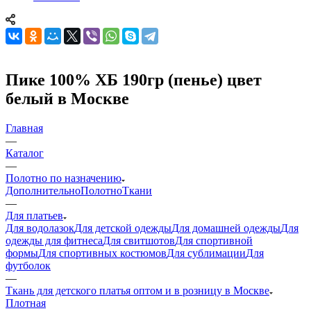
Пике 100% ХБ 190гр (пенье) цвет
белый в Москве
Главная
—
Каталог
—
Полотно по назначению
Дополнительно
Полотно
Ткани
—
Для платьев
Для водолазок
Для детской одежды
Для домашней одежды
Для
одежды для фитнеса
Для свитшотов
Для спортивной
формы
Для спортивных костюмов
Для сублимации
Для
футболок
—
Ткань для детского платья оптом и в розницу в Москве
Плотная