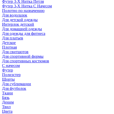
Футер 3-Х Нитка Петля
Футер 3-Х Нитка С Начесом
Полотно по назначению
Для водолазок
Для детской одежды
Интерлок детский
Для домашней одежды
Для одежды для фитнеса
Для платьев
Детское
Плотная
Для свитшотов
Для спортивной формы
Для спортивных костюмов
С начесом
Футер
Полиэстер
Шорты
Для сублимации
Для футболок
Ткани
Бязь
Деним
Твил
Цвета