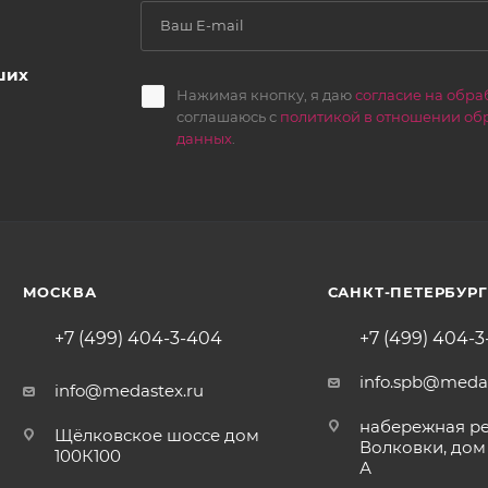
ших
Нажимая кнопку, я даю
согласие на обра
соглашаюсь с
политикой в отношении об
данных
.
МОСКВА
САНКТ-ПЕТЕРБУРГ
+7 (499) 404-3-404
+7 (499) 404-
info.spb@medas
info@medastex.ru
набережная р
Щёлковское шоссе дом
Волковки, дом 
100К100
А