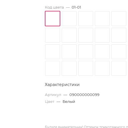
Код цвета
—
01-01
Характеристики
Артикул
—
090000000099
Цвет
—
Белый
Будьте внимательны! Оттенок трикотажного п