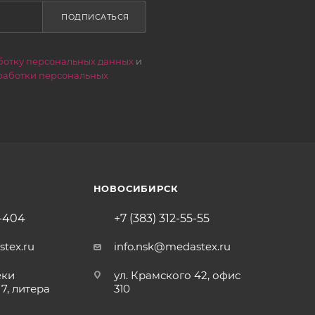
ПОДПИСАТЬСЯ
ботку персональных данных
и
работки персональных
НОВОСИБИРСК
3-404
+7 (383) 312-55-55
tex.ru
info.nsk@medastex.ru
еки
ул. Крамского 42, офис
7, литера
310