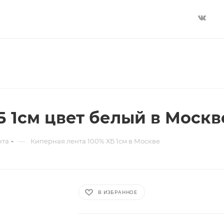
Б 1см цвет белый в Москв
—
нта
Киперная лента 100% ХБ 1см в Москве
В ИЗБРАННОЕ