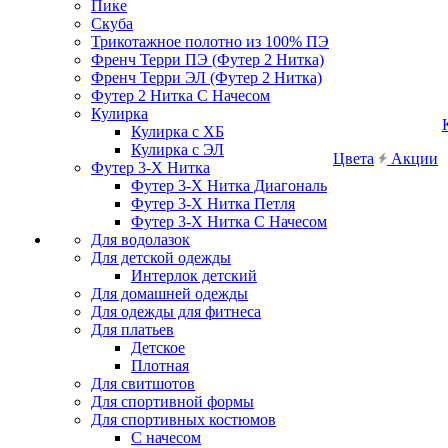
Пике
Скуба
Трикотажное полотно из 100% ПЭ
Френч Терри ПЭ (Футер 2 Нитка)
Френч Терри ЭЛ (Футер 2 Нитка)
Футер 2 Нитка С Начесом
Кулирка
Кулирка с ХБ
Кулирка с ЭЛ
Цвета
Акции
Футер 3-Х Нитка
Футер 3-Х Нитка Диагональ
Футер 3-Х Нитка Петля
Футер 3-Х Нитка С Начесом
Для водолазок
Для детской одежды
Интерлок детский
Для домашней одежды
Для одежды для фитнеса
Для платьев
Детское
Плотная
Для свитшотов
Для спортивной формы
Для спортивных костюмов
С начесом