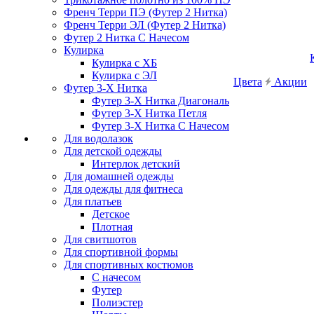
Френч Терри ПЭ (Футер 2 Нитка)
Френч Терри ЭЛ (Футер 2 Нитка)
Футер 2 Нитка С Начесом
Кулирка
Кулирка с ХБ
Кулирка с ЭЛ
Цвета
Акции
Футер 3-Х Нитка
Футер 3-Х Нитка Диагональ
Футер 3-Х Нитка Петля
Футер 3-Х Нитка С Начесом
Для водолазок
Для детской одежды
Интерлок детский
Для домашней одежды
Для одежды для фитнеса
Для платьев
Детское
Плотная
Для свитшотов
Для спортивной формы
Для спортивных костюмов
С начесом
Футер
Полиэстер