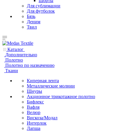
Шорты
Для сублимации
Для футболок
Бязь
Деним
Твил
Каталог
Дополнительно
Полотно
Полотно по назначению
Ткани
Киперная лента
Металлические молнии
Шнуры
Акционное трикотажное полотно
Бифлекс
Вафля
Велюр
Вискоза/Модал
Интерлок
Лапша