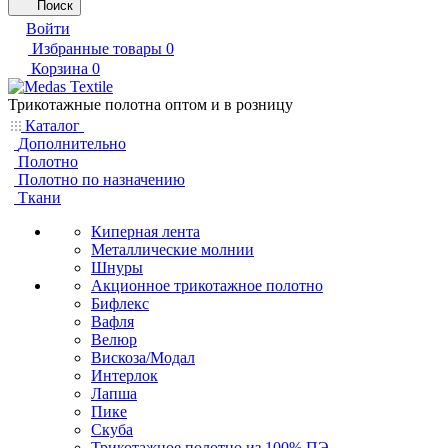
Поиск
Войти
Избранные товары
0
Корзина
0
Трикотажные полотна оптом и в розницу
Каталог
Дополнительно
Полотно
Полотно по назначению
Ткани
Киперная лента
Металлические молнии
Шнуры
Акционное трикотажное полотно
Бифлекс
Вафля
Велюр
Вискоза/Модал
Интерлок
Лапша
Пике
Скуба
Трикотажное полотно из 100% ПЭ