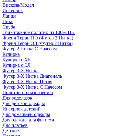
Вискоза/Модал
Интерлок
Лапша
Пике
Скуба
Трикотажное полотно из 100% ПЭ
Френч Терри ПЭ (Футер 2 Нитка)
Френч Терри ЭЛ (Футер 2 Нитка)
Футер 2 Нитка С Начесом
Кулирка
Кулирка с ХБ
Кулирка с ЭЛ
Футер 3-Х Нитка
Футер 3-Х Нитка Диагональ
Футер 3-Х Нитка Петля
Футер 3-Х Нитка С Начесом
Полотно по назначению
Для водолазок
Для детской одежды
Интерлок детский
Для домашней одежды
Для одежды для фитнеса
Для платьев
Детское