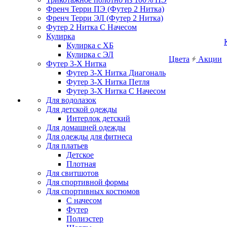
Френч Терри ПЭ (Футер 2 Нитка)
Френч Терри ЭЛ (Футер 2 Нитка)
Футер 2 Нитка С Начесом
Кулирка
Кулирка с ХБ
Кулирка с ЭЛ
Цвета
Акции
Футер 3-Х Нитка
Футер 3-Х Нитка Диагональ
Футер 3-Х Нитка Петля
Футер 3-Х Нитка С Начесом
Для водолазок
Для детской одежды
Интерлок детский
Для домашней одежды
Для одежды для фитнеса
Для платьев
Детское
Плотная
Для свитшотов
Для спортивной формы
Для спортивных костюмов
С начесом
Футер
Полиэстер