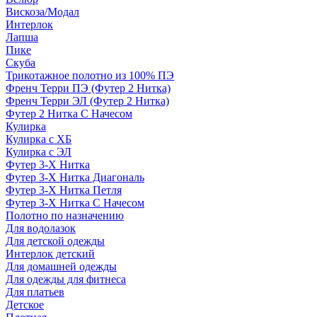
Вискоза/Модал
Интерлок
Лапша
Пике
Скуба
Трикотажное полотно из 100% ПЭ
Френч Терри ПЭ (Футер 2 Нитка)
Френч Терри ЭЛ (Футер 2 Нитка)
Футер 2 Нитка С Начесом
Кулирка
Кулирка с ХБ
Кулирка с ЭЛ
Футер 3-Х Нитка
Футер 3-Х Нитка Диагональ
Футер 3-Х Нитка Петля
Футер 3-Х Нитка С Начесом
Полотно по назначению
Для водолазок
Для детской одежды
Интерлок детский
Для домашней одежды
Для одежды для фитнеса
Для платьев
Детское