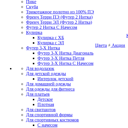
Пике
Скуба
Трикотажное полотно из 100% ПЭ
Френч Терри ПЭ (Футер 2 Нитка)
Френч Терри ЭЛ (Футер 2 Нитка)
Футер 2 Нитка С Начесом
Кулирка
Кулирка с ХБ
Кулирка с ЭЛ
Цвета
Акции
Футер 3-Х Нитка
Футер 3-Х Нитка Диагональ
Футер 3-Х Нитка Петля
Футер 3-Х Нитка С Начесом
Для водолазок
Для детской одежды
Интерлок детский
Для домашней одежды
Для одежды для фитнеса
Для платьев
Детское
Плотная
Для свитшотов
Для спортивной формы
Для спортивных костюмов
С начесом