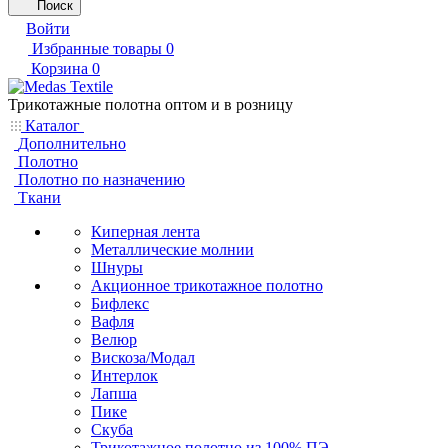
Поиск
Войти
Избранные товары
0
Корзина
0
Трикотажные полотна оптом и в розницу
Каталог
Дополнительно
Полотно
Полотно по назначению
Ткани
Киперная лента
Металлические молнии
Шнуры
Акционное трикотажное полотно
Бифлекс
Вафля
Велюр
Вискоза/Модал
Интерлок
Лапша
Пике
Скуба
Трикотажное полотно из 100% ПЭ