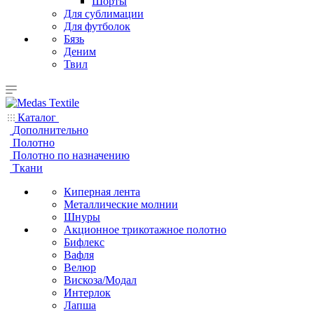
Шорты
Для сублимации
Для футболок
Бязь
Деним
Твил
Каталог
Дополнительно
Полотно
Полотно по назначению
Ткани
Киперная лента
Металлические молнии
Шнуры
Акционное трикотажное полотно
Бифлекс
Вафля
Велюр
Вискоза/Модал
Интерлок
Лапша